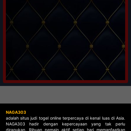
NAGA303
adalah situs judi togel online terpercaya di kenal luas di Asia.
NAGA303 hadir dengan kepercayaan yang tak perlu
diragukan. Ribuan pemain aktif setiap hari memanfaatkan