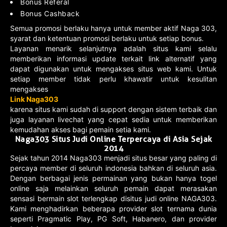
Bonus Referal
Bonus Cashback
Semua promosi berlaku hanya untuk member aktif Naga 303,
syarat dan ketentuan promosi berlaku untuk setiap bonus.
Layanan menarik selanjutnya adalah situs kami selalu
memberikan informasi update terkait link alternatif yang
dapat digunakan untuk mengakses situs web kami. Untuk
setiap member tidak perlu khawatir untuk kesulitan
mengakses
Link Naga303
karena situs kami sudah di support dengan sistem terbaik dan
juga layanan livechat yang cepat sedia untuk memberikan
kemudahan akses bagi pemain setia kami.
Naga303 Situs Judi Online Terpercaya di Asia Sejak
2014
Sejak tahun 2014 Naga303 menjadi situs besar yang paling di
percaya member di seluruh indonesia bahkan di seluruh asia.
Dengan berbagai jenis permainan yang bukan hanya togel
online saja melainkan seluruh pemain dapat merasakan
sensasi bermain slot terlengkap disitus judi online NAGA303.
Kami menghadirkan beberapa provider slot ternama dunia
seperti Pragmatic Play, PG Soft, Habanero, dan provider