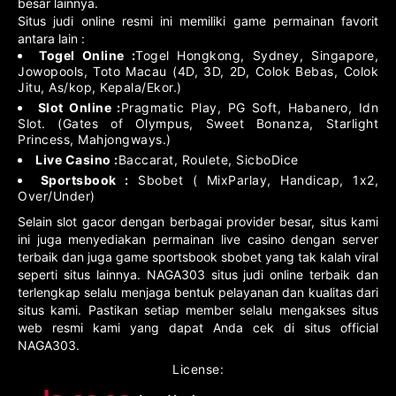
besar lainnya.
Situs judi online resmi ini memiliki game permainan favorit
antara lain :
Togel Online :
Togel Hongkong, Sydney, Singapore,
Jowopools, Toto Macau (4D, 3D, 2D, Colok Bebas, Colok
Jitu, As/kop, Kepala/Ekor.)
Slot Online :
Pragmatic Play, PG Soft, Habanero, Idn
Slot. (Gates of Olympus, Sweet Bonanza, Starlight
Princess, Mahjongways.)
Live Casino :
Baccarat, Roulete, SicboDice
Sportsbook :
Sbobet ( MixParlay, Handicap, 1x2,
Over/Under)
Selain slot gacor dengan berbagai provider besar, situs kami
ini juga menyediakan permainan live casino dengan server
terbaik dan juga game sportsbook sbobet yang tak kalah viral
seperti situs lainnya. NAGA303 situs judi online terbaik dan
terlengkap selalu menjaga bentuk pelayanan dan kualitas dari
situs kami. Pastikan setiap member selalu mengakses situs
web resmi kami yang dapat Anda cek di situs official
NAGA303.
License: